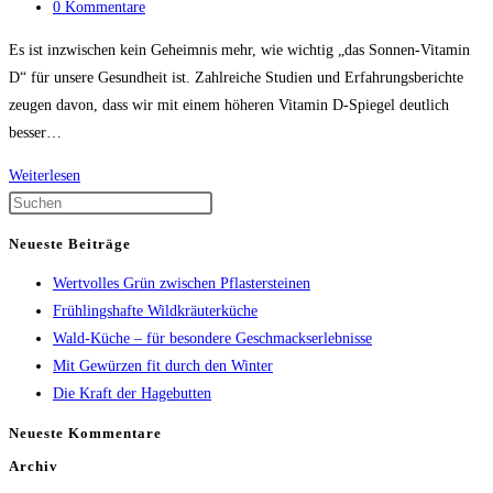
Kategorie:
Beitrags-
0 Kommentare
Kommentare:
Es ist inzwischen kein Geheimnis mehr, wie wichtig „das Sonnen-Vitamin
D“ für unsere Gesundheit ist. Zahlreiche Studien und Erfahrungsberichte
zeugen davon, dass wir mit einem höheren Vitamin D-Spiegel deutlich
besser…
Einfach
Weiterlesen
raus
Press
und
Escape
Neueste Beiträge
die
to
Wertvolles Grün zwischen Pflastersteinen
Sonne
close
Frühlingshafte Wildkräuterküche
als
the
Wald-Küche – für besondere Geschmackserlebnisse
Heilmittel
search
Mit Gewürzen fit durch den Winter
nutzen
panel.
Die Kraft der Hagebutten
Neueste Kommentare
Archiv