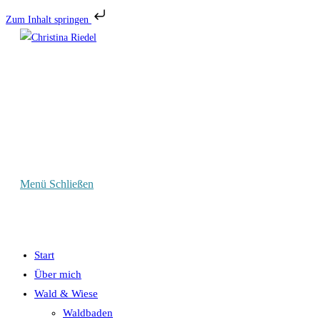
Zum Inhalt springen
Zum
Inhalt
springen
Menü
Schließen
Start
Über mich
Wald & Wiese
Waldbaden