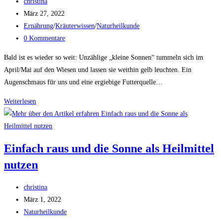
Beitrags-
christina
Autor:
Beitrag
März 27, 2022
veröffentlicht:
Beitrags-
Ernährung
/
Kräuterwissen
/
Naturheilkunde
Kategorie:
Beitrags-
0 Kommentare
Kommentare:
Bald ist es wieder so weit: Unzählige „kleine Sonnen“ tummeln sich im
April/Mai auf den Wiesen und lassen sie weithin gelb leuchten. Ein
Augenschmaus für uns und eine ergiebige Futterquelle…
Löwenzahn
Weiterlesen
–
unser
„regionaler
Einfach raus und die Sonne als Heilmittel
Ginseng“
nutzen
Beitrags-
christina
Autor:
Beitrag
März 1, 2022
veröffentlicht:
Beitrags-
Naturheilkunde