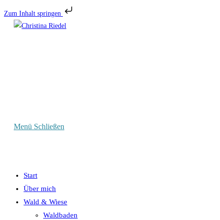
Zum Inhalt springen
Zum
Inhalt
springen
Menü
Schließen
Start
Über mich
Wald & Wiese
Waldbaden