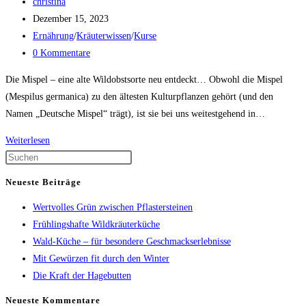
Beitrags-
christina
Autor:
Beitrag
Dezember 15, 2023
veröffentlicht:
Beitrags-
Ernährung
/
Kräuterwissen
/
Kurse
Kategorie:
Beitrags-
0 Kommentare
Kommentare:
Die Mispel – eine alte Wildobstsorte neu entdeckt… Obwohl die Mispel
(Mespilus germanica) zu den ältesten Kulturpflanzen gehört (und den
Namen „Deutsche Mispel“ trägt), ist sie bei uns weitestgehend in…
Es
Weiterlesen
Mispel(t)
Press
sehr…
Escape
Neueste Beiträge
to
Wertvolles Grün zwischen Pflastersteinen
close
Frühlingshafte Wildkräuterküche
the
Wald-Küche – für besondere Geschmackserlebnisse
search
Mit Gewürzen fit durch den Winter
panel.
Die Kraft der Hagebutten
Neueste Kommentare