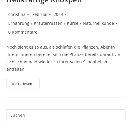
Beitrags-
Beitrag
christina
Februar 6, 2024
Autor:
veröffentlicht:
Beitrags-
Ernährung
/
Kräuterwissen
/
Kurse
/
Naturheilkunde
Kategorie:
Beitrags-
0 Kommentare
Kommentare:
Noch sieht es so aus, als schlafen die Pflanzen. Aber in
ihrem Inneren bereitet sich die Pflanze bereits darauf vor,
sich schon bald wieder zu ihrer vollen Schönheit zu
entfalten,…
Heilkräftige
Weiterlesen
Knospen
Pre
Es
to