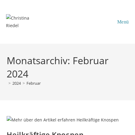
Inhalt
Zum
springen
Inhalt
springen
Menü
Monatsarchiv: Februar
2024
>
2024
>
Februar
Heilkräftige Knospen