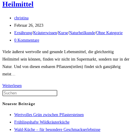
Heilmittel
Beitrags-
christina
Autor:
Beitrag
Februar 26, 2023
veröffentlicht:
Beitrags-
Ernährung
/
Kräuterwissen
/
Kurse
/
Naturheilkunde
/
Ohne Kategorie
Kategorie:
Beitrags-
0 Kommentare
Kommentare:
Viele äußerst wertvolle und gesunde Lebensmittel, die gleichzeitig
Heilmittel sein können, finden wir nicht im Supermarkt, sondern nur in der
Natur. Und von diesen essbaren Pflanzen(teilen) findet sich ganzjährig
meist…
Kätzchen
Weiterlesen
und
Press
Knospen
Escape
Neueste Beiträge
–
to
Wertvolles Grün zwischen Pflastersteinen
Nahrung
close
Frühlingshafte Wildkräuterküche
und
the
Wald-Küche – für besondere Geschmackserlebnisse
Heilmittel
search