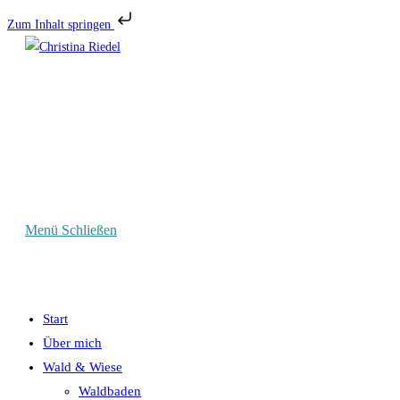
Zum Inhalt springen
Zum
Inhalt
springen
Menü
Schließen
Start
Über mich
Wald & Wiese
Waldbaden