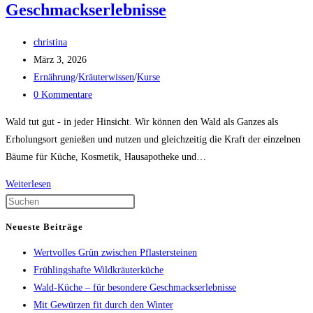
Geschmackserlebnisse
Beitrags-
christina
Autor:
Beitrag
März 3, 2026
veröffentlicht:
Beitrags-
Ernährung
/
Kräuterwissen
/
Kurse
Kategorie:
Beitrags-
0 Kommentare
Kommentare:
Wald tut gut - in jeder Hinsicht. Wir können den Wald als Ganzes als
Erholungsort genießen und nutzen und gleichzeitig die Kraft der einzelnen
Bäume für Küche, Kosmetik, Hausapotheke und…
Wald-
Weiterlesen
Küche
Press
–
Escape
Neueste Beiträge
für
to
Wertvolles Grün zwischen Pflastersteinen
besondere
close
Frühlingshafte Wildkräuterküche
Geschmackserlebnisse
the
Wald-Küche – für besondere Geschmackserlebnisse
search
Mit Gewürzen fit durch den Winter
panel.