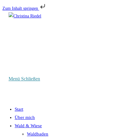
Zum Inhalt springen
Zum
Inhalt
springen
Menü
Schließen
Start
Über mich
Wald & Wiese
Waldbaden