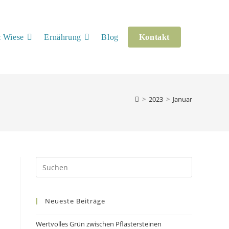
 Wiese
Ernährung
Blog
Kontakt
>
2023
>
Januar
Press
Escape
to
Neueste Beiträge
close
the
Wertvolles Grün zwischen Pflastersteinen
search