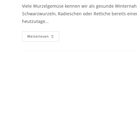
Viele Wurzelgemüse kennen wir als gesunde Winternahru
Schwarzwurzeln, Radieschen oder Rettiche bereits eine
heutzutage…
Essbare
Weiterlesen
Wurzeln
Im
Winter
–
Mineralstoffreich
Und
Gesund