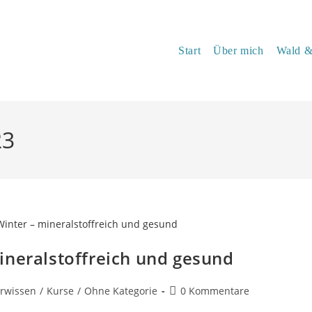
Start
Über mich
Wald &
23
ineralstoffreich und gesund
Beitrags-
rwissen
/
Kurse
/
Ohne Kategorie
0 Kommentare
Kommentare: