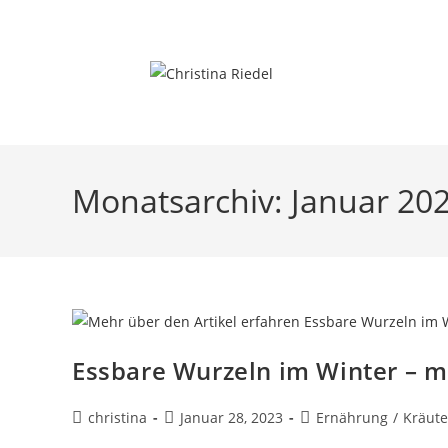
Inhalt
Zum
springen
Inhalt
springen
Monatsarchiv: Januar 20
Essbare Wurzeln im Winter – m
Beitrags-
Beitrag
Beitrags-
christina
Januar 28, 2023
Ernährung
/
Kräute
Autor:
veröffentlicht:
Kategorie: