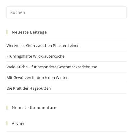
Pre
Es
to
Neueste Beiträge
clo
the
Wertvolles Grün zwischen Pflastersteinen
sea
pan
Frühlingshafte Wildkräuterküche
Wald-Küche – für besondere Geschmackserlebnisse
Mit Gewürzen fit durch den Winter
Die Kraft der Hagebutten
Neueste Kommentare
Archiv