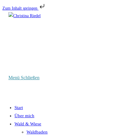
Zum Inhalt springen
Zum
Inhalt
springen
Menü
Schließen
Start
Über mich
Wald & Wiese
Waldbaden