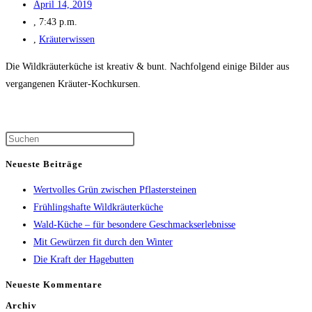
April 14, 2019
,
7:43 p.m.
,
Kräuterwissen
Die Wildkräuterküche ist kreativ & bunt. Nachfolgend einige Bilder aus
vergangenen Kräuter-Kochkursen.
Press
Escape
Neueste Beiträge
to
Wertvolles Grün zwischen Pflastersteinen
close
Frühlingshafte Wildkräuterküche
the
Wald-Küche – für besondere Geschmackserlebnisse
search
Mit Gewürzen fit durch den Winter
panel.
Die Kraft der Hagebutten
Neueste Kommentare
Archiv