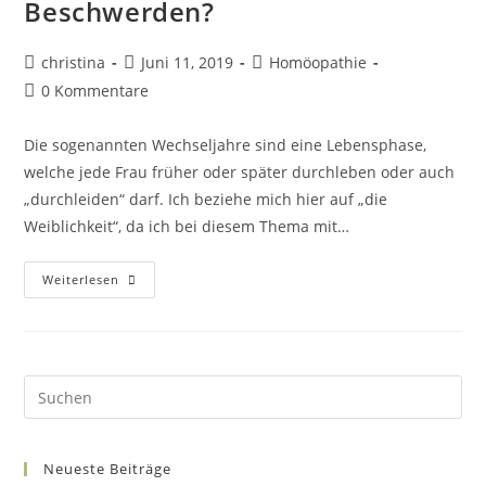
Beschwerden?
Beitrags-
Beitrag
Beitrags-
christina
Juni 11, 2019
Homöopathie
Autor:
veröffentlicht:
Kategorie:
Beitrags-
0 Kommentare
Kommentare:
Die sogenannten Wechseljahre sind eine Lebensphase,
welche jede Frau früher oder später durchleben oder auch
„durchleiden“ darf. Ich beziehe mich hier auf „die
Weiblichkeit“, da ich bei diesem Thema mit…
Wechseljahre
Weiterlesen
–
Was
Hilft
Bei
Beschwerden?
Pre
Es
to
Neueste Beiträge
clo