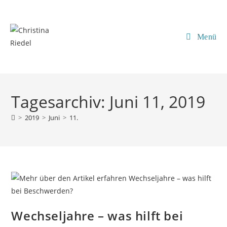
Inhalt
Zum
springen
Inhalt
springen
Menü
Tagesarchiv: Juni 11, 2019
>
2019
>
Juni
>
11.
Wechseljahre – was hilft bei