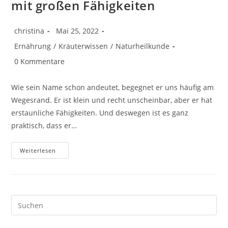
mit großen Fähigkeiten
Beitrags-
Beitrag
christina
Mai 25, 2022
Autor:
veröffentlicht:
Beitrags-
Ernährung
/
Kräuterwissen
/
Naturheilkunde
Kategorie:
Beitrags-
0 Kommentare
Kommentare:
Wie sein Name schon andeutet, begegnet er uns häufig am
Wegesrand. Er ist klein und recht unscheinbar, aber er hat
erstaunliche Fähigkeiten. Und deswegen ist es ganz
praktisch, dass er…
Spitzwegerich
Weiterlesen
–
Ein
Kleines
Kraut
Mit
Großen
Fähigkeiten
Pre
Es
to