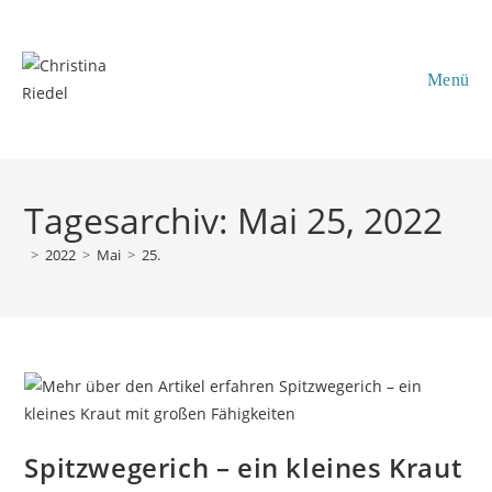
Inhalt
Zum
springen
Inhalt
springen
Menü
Tagesarchiv: Mai 25, 2022
>
2022
>
Mai
>
25.
Spitzwegerich – ein kleines Kraut