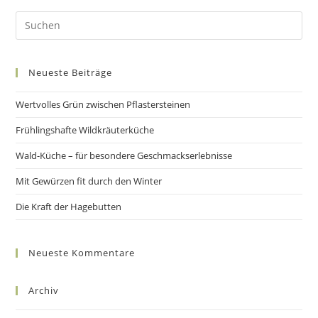
Pre
Es
to
Neueste Beiträge
clo
the
Wertvolles Grün zwischen Pflastersteinen
sea
pan
Frühlingshafte Wildkräuterküche
Wald-Küche – für besondere Geschmackserlebnisse
Mit Gewürzen fit durch den Winter
Die Kraft der Hagebutten
Neueste Kommentare
Archiv